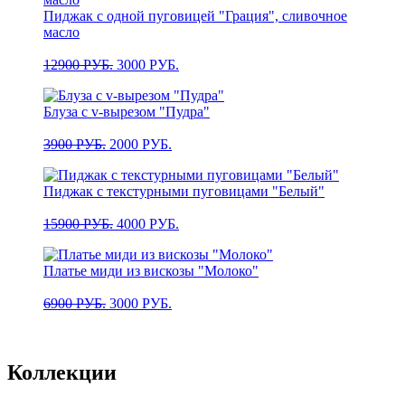
Пиджак с одной пуговицей "Грация", сливочное
масло
Первоначальная
Текущая
12900
РУБ.
3000
РУБ.
цена
цена:
составляла
3000 РУБ..
Блуза c v-вырезом "Пудра"
12900 РУБ..
Первоначальная
Текущая
3900
РУБ.
2000
РУБ.
цена
цена:
составляла
2000 РУБ..
Пиджак с текстурными пуговицами "Белый"
3900 РУБ..
Первоначальная
Текущая
15900
РУБ.
4000
РУБ.
цена
цена:
составляла
4000 РУБ..
Платье миди из вискозы "Молоко"
15900 РУБ..
Первоначальная
Текущая
6900
РУБ.
3000
РУБ.
цена
цена:
составляла
3000 РУБ..
6900 РУБ..
Коллекции