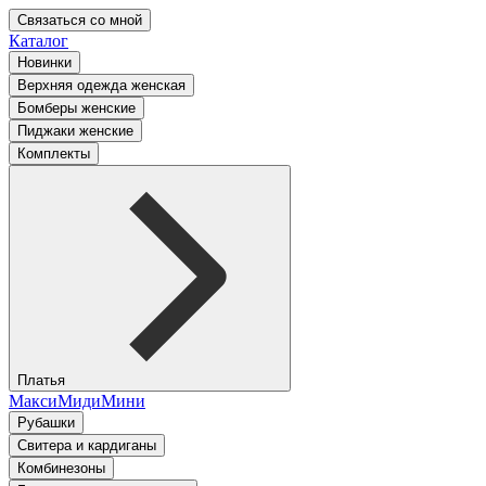
Связаться со мной
Каталог
Новинки
Верхняя одежда женская
Бомберы женские
Пиджаки женские
Комплекты
Платья
Макси
Миди
Мини
Рубашки
Свитера и кардиганы
Комбинезоны