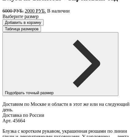
Первоначальная
Текущая
6000
РУБ.
2000
РУБ.
В наличии
цена
цена:
Выберите размер
составляла
2000 РУБ..
Добавить в корзину
6000 РУБ..
Таблица размеров
Подобрать точный размер
Доставим по Москве и области в этот же или на следующий
день.
Доставка по России
Арт. 45664
Блузка с коротким рукавом, украшенная рюшами по линии
груди и декоративными пуговицами. У горловины — лента,