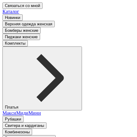
Связаться со мной
Каталог
Новинки
Верхняя одежда женская
Бомберы женские
Пиджаки женские
Комплекты
Платья
Макси
Миди
Мини
Рубашки
Свитера и кардиганы
Комбинезоны