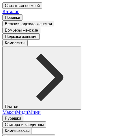
Связаться со мной
Каталог
Новинки
Верхняя одежда женская
Бомберы женские
Пиджаки женские
Комплекты
Платья
Макси
Миди
Мини
Рубашки
Свитера и кардиганы
Комбинезоны