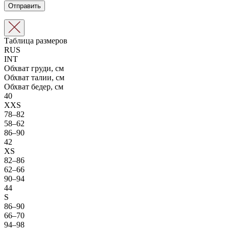
Таблица размеров
RUS
INT
Обхват груди, см
Обхват талии, см
Обхват бедер, см
40
XXS
78–82
58–62
86–90
42
XS
82–86
62–66
90–94
44
S
86–90
66–70
94–98