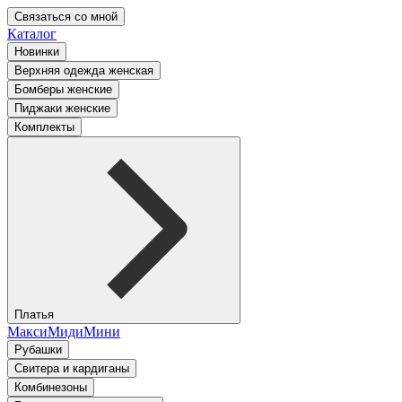
Связаться со мной
Каталог
Новинки
Верхняя одежда женская
Бомберы женские
Пиджаки женские
Комплекты
Платья
Макси
Миди
Мини
Рубашки
Свитера и кардиганы
Комбинезоны