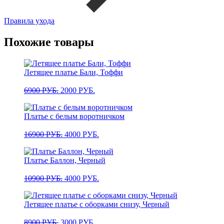
Правила ухода
Похожие товары
Летящее платье Бали, Тоффи
Первоначальная
Текущая
6900
РУБ.
2000
РУБ.
цена
цена:
составляла
2000 РУБ..
Платье с белым воротничком
6900 РУБ..
Первоначальная
Текущая
16900
РУБ.
4000
РУБ.
цена
цена:
составляла
4000 РУБ..
Платье Баллон, Черный
16900 РУБ..
Первоначальная
Текущая
10900
РУБ.
4000
РУБ.
цена
цена:
составляла
4000 РУБ..
Летящее платье с оборками снизу, Черный
10900 РУБ..
Первоначальная
Текущая
8900
РУБ.
3000
РУБ.