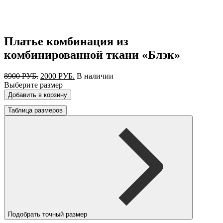
Платье комбинация из
комбинированной ткани «Блэк»
Первоначальная
Текущая
8900
РУБ.
2000
РУБ.
В наличии
цена
цена:
Выберите размер
составляла
2000 РУБ..
Добавить в корзину
8900 РУБ..
Таблица размеров
Подобрать точный размер