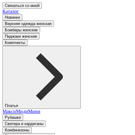
Связаться со мной
Каталог
Новинки
Верхняя одежда женская
Бомберы женские
Пиджаки женские
Комплекты
Платья
Макси
Миди
Мини
Рубашки
Свитера и кардиганы
Комбинезоны