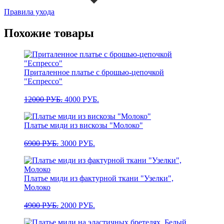
Правила ухода
Похожие товары
Приталенное платье с брошью-цепочкой
"Еспрессо"
Первоначальная
Текущая
12000
РУБ.
4000
РУБ.
цена
цена:
составляла
4000 РУБ..
Платье миди из вискозы "Молоко"
12000 РУБ..
Первоначальная
Текущая
6900
РУБ.
3000
РУБ.
цена
цена:
составляла
3000 РУБ..
6900 РУБ..
Платье миди из фактурной ткани "Узелки",
Молоко
Первоначальная
Текущая
4900
РУБ.
2000
РУБ.
цена
цена:
составляла
2000 РУБ..