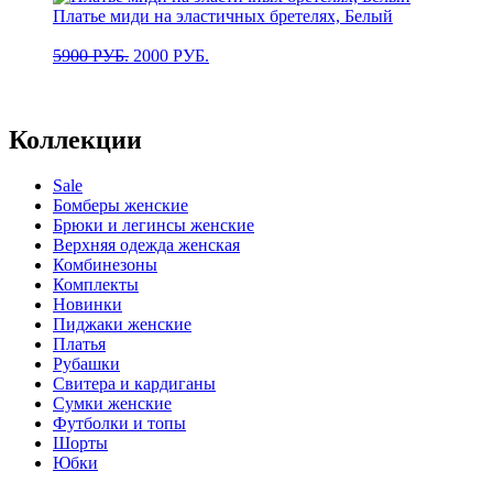
Платье миди на эластичных бретелях, Белый
4900 РУБ..
Первоначальная
Текущая
5900
РУБ.
2000
РУБ.
цена
цена:
составляла
2000 РУБ..
5900 РУБ..
Коллекции
Sale
Бомберы женские
Брюки и легинсы женские
Верхняя одежда женская
Комбинезоны
Комплекты
Новинки
Пиджаки женские
Платья
Рубашки
Свитера и кардиганы
Сумки женские
Футболки и топы
Шорты
Юбки