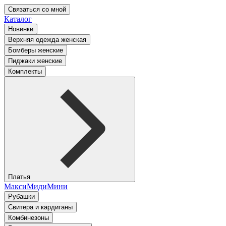
Связаться со мной
Каталог
Новинки
Верхняя одежда женская
Бомберы женские
Пиджаки женские
Комплекты
Платья
Макси
Миди
Мини
Рубашки
Свитера и кардиганы
Комбинезоны