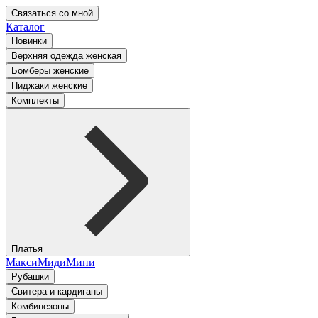
Связаться со мной
Каталог
Новинки
Верхняя одежда женская
Бомберы женские
Пиджаки женские
Комплекты
Платья
Макси
Миди
Мини
Рубашки
Свитера и кардиганы
Комбинезоны