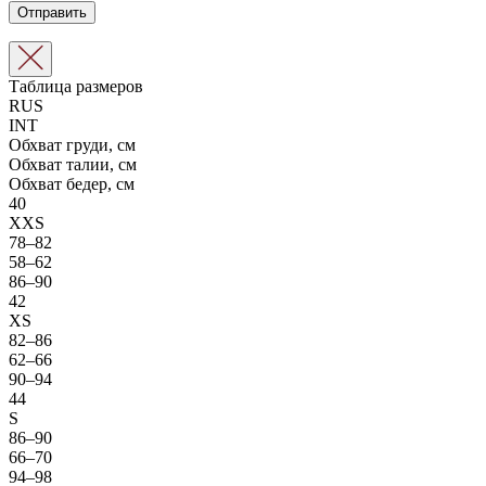
Таблица размеров
RUS
INT
Обхват груди, см
Обхват талии, см
Обхват бедер, см
40
XXS
78–82
58–62
86–90
42
XS
82–86
62–66
90–94
44
S
86–90
66–70
94–98