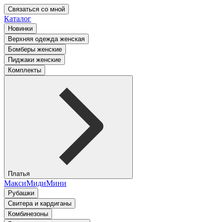
Связаться со мной
Каталог
Новинки
Верхняя одежда женская
Бомберы женские
Пиджаки женские
Комплекты
Платья
Макси
Миди
Мини
Рубашки
Свитера и кардиганы
Комбинезоны