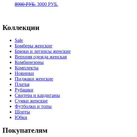
Первоначальная
Текущая
8900
РУБ.
3000
РУБ.
цена
цена:
составляла
3000 РУБ..
8900 РУБ..
Коллекции
Sale
Бомберы женские
Брюки и легинсы женские
Верхняя одежда женская
Комбинезоны
Комплекты
Новинки
Пиджаки женские
Платья
Рубашки
Свитера и кардиганы
Сумки женские
Футболки и топы
Шорты
Юбки
Покупателям