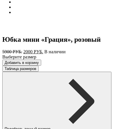
Юбка мини «Грация», розовый
Первоначальная
Текущая
5900
РУБ.
2000
РУБ.
В наличии
цена
цена:
Выберите размер
составляла
2000 РУБ..
Добавить в корзину
5900 РУБ..
Таблица размеров
Подобрать точный размер