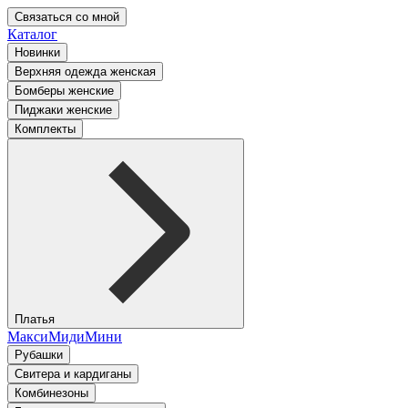
Связаться со мной
Каталог
Новинки
Верхняя одежда женская
Бомберы женские
Пиджаки женские
Комплекты
Платья
Макси
Миди
Мини
Рубашки
Свитера и кардиганы
Комбинезоны