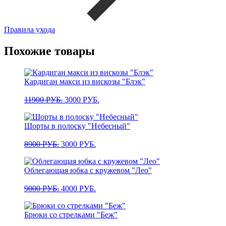
Правила ухода
Похожие товары
Кардиган макси из вискозы "Блэк"
Первоначальная
Текущая
11900
РУБ.
3000
РУБ.
цена
цена:
составляла
3000 РУБ..
Шорты в полоску "Небесный"
11900 РУБ..
Первоначальная
Текущая
8900
РУБ.
3000
РУБ.
цена
цена:
составляла
3000 РУБ..
Облегающая юбка с кружевом "Лео"
8900 РУБ..
Первоначальная
Текущая
9000
РУБ.
4000
РУБ.
цена
цена:
составляла
4000 РУБ..
Брюки со стрелками "Беж"
9000 РУБ..