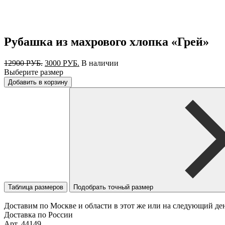
Рубашка из махрового хлопка «Грей»
Первоначальная
Текущая
12900
РУБ.
3000
РУБ.
В наличии
цена
цена:
Выберите размер
составляла
3000 РУБ..
Добавить в корзину
12900 РУБ..
Таблица размеров
Подобрать точный размер
Доставим по Москве и области в этот же или на следующий де
Доставка по России
Арт. 44149