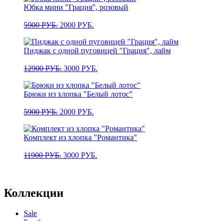
Юбка мини "Грация", розовый
Первоначальная
Текущая
5900
РУБ.
2000
РУБ.
цена
цена:
составляла
2000 РУБ..
Пиджак с одной пуговицей "Грация", лайм
5900 РУБ..
Первоначальная
Текущая
12900
РУБ.
3000
РУБ.
цена
цена:
составляла
3000 РУБ..
Брюки из хлопка "Белый лотос"
12900 РУБ..
Первоначальная
Текущая
5900
РУБ.
2000
РУБ.
цена
цена:
составляла
2000 РУБ..
Комплект из хлопка "Романтика"
5900 РУБ..
Первоначальная
Текущая
11900
РУБ.
3000
РУБ.
цена
цена:
составляла
3000 РУБ..
11900 РУБ..
Коллекции
Sale