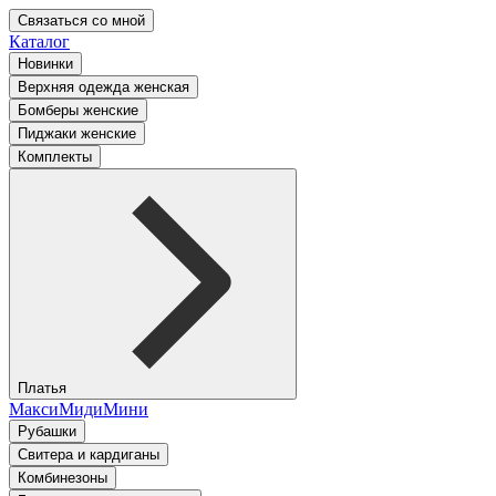
Связаться со мной
Каталог
Новинки
Верхняя одежда женская
Бомберы женские
Пиджаки женские
Комплекты
Платья
Макси
Миди
Мини
Рубашки
Свитера и кардиганы
Комбинезоны